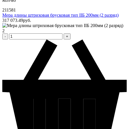
Кол-во
211581
Мера длины штриховая брусковая тип IIБ 200мм (2 разряд)
317 073
.49
pуб.
2