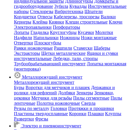
индивидуальной защиты
Длинногубцы
Домкраты и
гидрооборудование
Зубила
Кувалды
Инструментальные
наборы
Стеклорезы
Вибротехника
Шпатели
Кордщетки
Отвесы
Кабелерезы, тросорезы
Валики
Кернеры
Клейма
Киянки
Клещи строительные
Ключи
Электропаяльники
Перфораторы
Лопаты
Гладилка
Круглогубцы
Кусачки
Молотки
Надфили
Напильники
Ножницы
Ножи монтажные
Отвертки
Плоскогубцы
Рамки ножовочные
Рашпили
Стамески
Шаберы
Экстракторы
Щетки металлические
Ящики и сумки
инструментальные
Лебедки, тали, стропы
Трубообрабатывающий инструмент
Лопатка монтажная
(монтировка)
Металлорежущий инструмент
Металлорежущий инструмент
Буры
Воротки для метчиков и плашек
Державки и
ролики для рефлений
Долбяки
Зенкеры
Зенковки,
цековки
Метчики для резьбы
Пилы сегментные
Пилы
ленточные
Полотна ножовочные
Сверла
Резцы по металлу
Головки
Протяжки и прошивки
Пластины твердосплавные
Коронки
Плашки
Клуппы
Развертки
Фрезы
Электро и пневмоинструмент