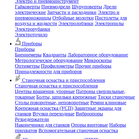
Электро и пневмоинструмент
Гайковерты
Пневмодрели
Шуруповерты
Дрели
электрические
Запчасти и расходники
Электро и
пневмоножницы
Отбойные молотки
Пистолеты для
воздуха и жидкости
Электролобзики
Электропилы
Электрорубанки
Электроточило
Приборы
Приборы
Биениемеры
Квадранты
Лабораторное оборудование
Метрологическое оборудование
Микроскопы
Оптиметры
Профилометры
Прочие приборы
Принадлежности для приборов
Станочная оснастка и приспособления
Станочная оснастка и приспособления
Центры вращения, упорные
Патроны сверлильные,
токарные
Болты, шпильки крепежные
Тиски станочные
Столы поворотные, неповоротные
Ремни клиновые
Крепежная оснастка (УСП)
Защитные экраны для
станков
Втулки переходные
Виброопоры
Резцедержатели
Наконечники для станков
Опоры винтовые
Наборы
прихватов
Вспомогательная станочная оснастка