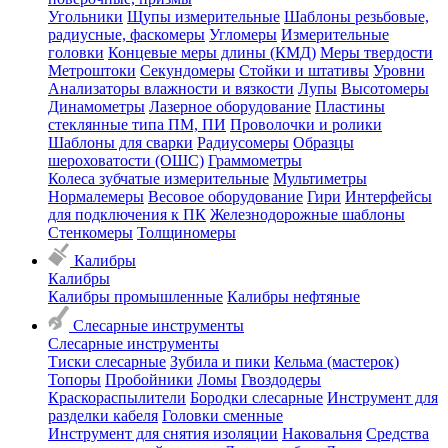
Угольники
Щупы измерительные
Шаблоны резьбовые,
радиусные, фаскомеры
Угломеры
Измерительные
головки
Концевые меры длины (КМД)
Меры твердости
Метроштоки
Секундомеры
Стойки и штативы
Уровни
Анализаторы влажности и вязкости
Лупы
Высотомеры
Динамометры
Лазерное оборудование
Пластины
стеклянные типа ПМ, ПИ
Проволочки и ролики
Шаблоны для сварки
Радиусомеры
Образцы
шероховатости (ОШС)
Граммометры
Колеса зубчатые измерительные
Мультиметры
Нормалемеры
Весовое оборудование
Гири
Интерфейсы
для подключения к ПК
Железнодорожные шаблоны
Стенкомеры
Толщиномеры
Калибры
Калибры
Калибры промышленные
Калибры нефтяные
Слесарные инструменты
Слесарные инструменты
Тиски слесарные
Зубила и пики
Кельма (мастерок)
Топоры
Пробойники
Ломы
Гвоздодеры
Краскораспылители
Бородки слесарные
Инструмент для
разделки кабеля
Головки сменные
Инструмент для снятия изоляции
Наковальня
Средства