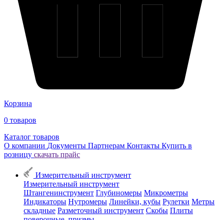
Корзина
0
товаров
Каталог товаров
О компании
Документы
Партнерам
Контакты
Купить в
розницу
скачать прайс
Измерительный инструмент
Измерительный инструмент
Штангенинструмент
Глубиномеры
Микрометры
Индикаторы
Нутромеры
Линейки, кубы
Рулетки
Метры
складные
Разметочный инструмент
Скобы
Плиты
поверочные, призмы