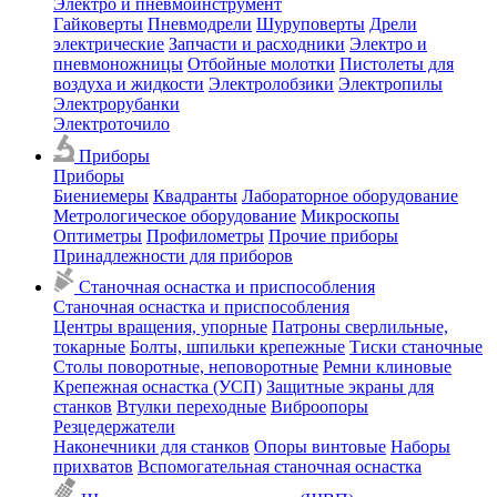
Электро и пневмоинструмент
Гайковерты
Пневмодрели
Шуруповерты
Дрели
электрические
Запчасти и расходники
Электро и
пневмоножницы
Отбойные молотки
Пистолеты для
воздуха и жидкости
Электролобзики
Электропилы
Электрорубанки
Электроточило
Приборы
Приборы
Биениемеры
Квадранты
Лабораторное оборудование
Метрологическое оборудование
Микроскопы
Оптиметры
Профилометры
Прочие приборы
Принадлежности для приборов
Станочная оснастка и приспособления
Станочная оснастка и приспособления
Центры вращения, упорные
Патроны сверлильные,
токарные
Болты, шпильки крепежные
Тиски станочные
Столы поворотные, неповоротные
Ремни клиновые
Крепежная оснастка (УСП)
Защитные экраны для
станков
Втулки переходные
Виброопоры
Резцедержатели
Наконечники для станков
Опоры винтовые
Наборы
прихватов
Вспомогательная станочная оснастка