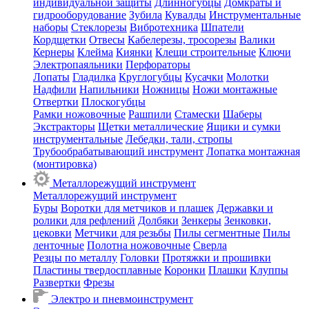
индивидуальной защиты
Длинногубцы
Домкраты и
гидрооборудование
Зубила
Кувалды
Инструментальные
наборы
Стеклорезы
Вибротехника
Шпатели
Кордщетки
Отвесы
Кабелерезы, тросорезы
Валики
Кернеры
Клейма
Киянки
Клещи строительные
Ключи
Электропаяльники
Перфораторы
Лопаты
Гладилка
Круглогубцы
Кусачки
Молотки
Надфили
Напильники
Ножницы
Ножи монтажные
Отвертки
Плоскогубцы
Рамки ножовочные
Рашпили
Стамески
Шаберы
Экстракторы
Щетки металлические
Ящики и сумки
инструментальные
Лебедки, тали, стропы
Трубообрабатывающий инструмент
Лопатка монтажная
(монтировка)
Металлорежущий инструмент
Металлорежущий инструмент
Буры
Воротки для метчиков и плашек
Державки и
ролики для рефлений
Долбяки
Зенкеры
Зенковки,
цековки
Метчики для резьбы
Пилы сегментные
Пилы
ленточные
Полотна ножовочные
Сверла
Резцы по металлу
Головки
Протяжки и прошивки
Пластины твердосплавные
Коронки
Плашки
Клуппы
Развертки
Фрезы
Электро и пневмоинструмент