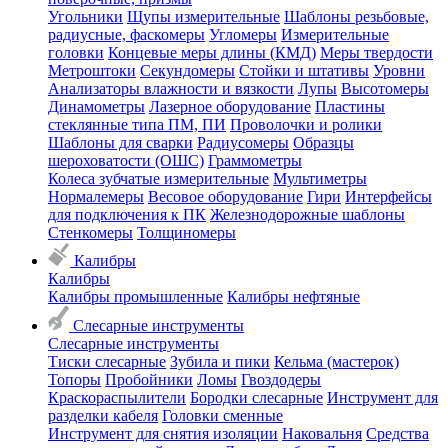
Угольники
Щупы измерительные
Шаблоны резьбовые,
радиусные, фаскомеры
Угломеры
Измерительные
головки
Концевые меры длины (КМД)
Меры твердости
Метроштоки
Секундомеры
Стойки и штативы
Уровни
Анализаторы влажности и вязкости
Лупы
Высотомеры
Динамометры
Лазерное оборудование
Пластины
стеклянные типа ПМ, ПИ
Проволочки и ролики
Шаблоны для сварки
Радиусомеры
Образцы
шероховатости (ОШС)
Граммометры
Колеса зубчатые измерительные
Мультиметры
Нормалемеры
Весовое оборудование
Гири
Интерфейсы
для подключения к ПК
Железнодорожные шаблоны
Стенкомеры
Толщиномеры
Калибры
Калибры
Калибры промышленные
Калибры нефтяные
Слесарные инструменты
Слесарные инструменты
Тиски слесарные
Зубила и пики
Кельма (мастерок)
Топоры
Пробойники
Ломы
Гвоздодеры
Краскораспылители
Бородки слесарные
Инструмент для
разделки кабеля
Головки сменные
Инструмент для снятия изоляции
Наковальня
Средства