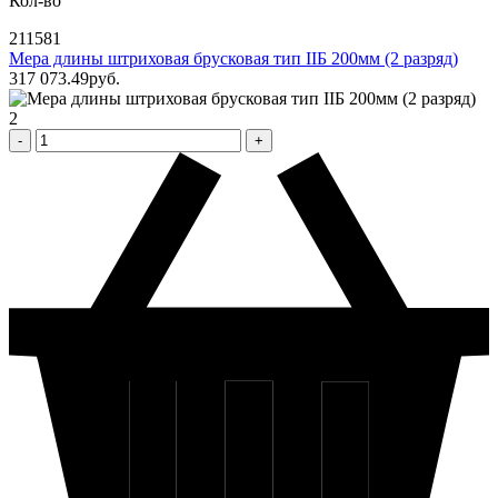
Кол-во
211581
Мера длины штриховая брусковая тип IIБ 200мм (2 разряд)
317 073
.49
pуб.
2