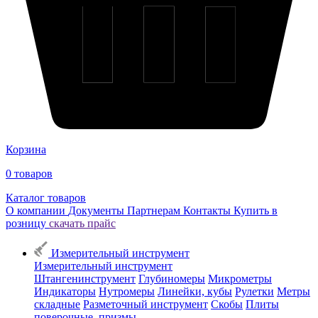
Корзина
0
товаров
Каталог товаров
О компании
Документы
Партнерам
Контакты
Купить в
розницу
скачать прайс
Измерительный инструмент
Измерительный инструмент
Штангенинструмент
Глубиномеры
Микрометры
Индикаторы
Нутромеры
Линейки, кубы
Рулетки
Метры
складные
Разметочный инструмент
Скобы
Плиты
поверочные, призмы