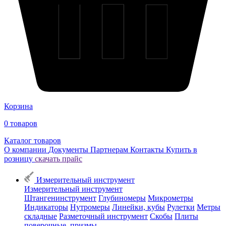
Корзина
0
товаров
Каталог товаров
О компании
Документы
Партнерам
Контакты
Купить в
розницу
скачать прайс
Измерительный инструмент
Измерительный инструмент
Штангенинструмент
Глубиномеры
Микрометры
Индикаторы
Нутромеры
Линейки, кубы
Рулетки
Метры
складные
Разметочный инструмент
Скобы
Плиты
поверочные, призмы