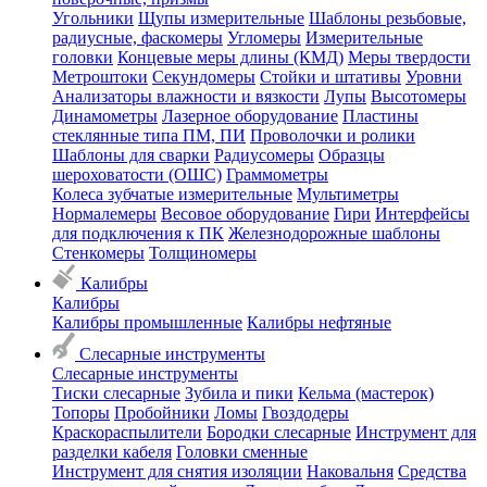
Угольники
Щупы измерительные
Шаблоны резьбовые,
радиусные, фаскомеры
Угломеры
Измерительные
головки
Концевые меры длины (КМД)
Меры твердости
Метроштоки
Секундомеры
Стойки и штативы
Уровни
Анализаторы влажности и вязкости
Лупы
Высотомеры
Динамометры
Лазерное оборудование
Пластины
стеклянные типа ПМ, ПИ
Проволочки и ролики
Шаблоны для сварки
Радиусомеры
Образцы
шероховатости (ОШС)
Граммометры
Колеса зубчатые измерительные
Мультиметры
Нормалемеры
Весовое оборудование
Гири
Интерфейсы
для подключения к ПК
Железнодорожные шаблоны
Стенкомеры
Толщиномеры
Калибры
Калибры
Калибры промышленные
Калибры нефтяные
Слесарные инструменты
Слесарные инструменты
Тиски слесарные
Зубила и пики
Кельма (мастерок)
Топоры
Пробойники
Ломы
Гвоздодеры
Краскораспылители
Бородки слесарные
Инструмент для
разделки кабеля
Головки сменные
Инструмент для снятия изоляции
Наковальня
Средства