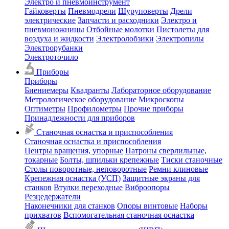
Электро и пневмоинструмент
Гайковерты
Пневмодрели
Шуруповерты
Дрели
электрические
Запчасти и расходники
Электро и
пневмоножницы
Отбойные молотки
Пистолеты для
воздуха и жидкости
Электролобзики
Электропилы
Электрорубанки
Электроточило
Приборы
Приборы
Биениемеры
Квадранты
Лабораторное оборудование
Метрологическое оборудование
Микроскопы
Оптиметры
Профилометры
Прочие приборы
Принадлежности для приборов
Станочная оснастка и приспособления
Станочная оснастка и приспособления
Центры вращения, упорные
Патроны сверлильные,
токарные
Болты, шпильки крепежные
Тиски станочные
Столы поворотные, неповоротные
Ремни клиновые
Крепежная оснастка (УСП)
Защитные экраны для
станков
Втулки переходные
Виброопоры
Резцедержатели
Наконечники для станков
Опоры винтовые
Наборы
прихватов
Вспомогательная станочная оснастка