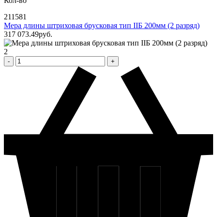
Кол-во
211581
Мера длины штриховая брусковая тип IIБ 200мм (2 разряд)
317 073
.49
pуб.
2