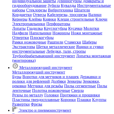
индивидуальной защиты
Длинногубцы
Домкраты и
гидрооборудование
Зубила
Кувалды
Инструментальные
наборы
Стеклорезы
Вибротехника
Шпатели
Кордщетки
Отвесы
Кабелерезы, тросорезы
Валики
Кернеры
Клейма
Киянки
Клещи строительные
Ключи
Электропаяльники
Перфораторы
Лопаты
Гладилка
Круглогубцы
Кусачки
Молотки
Надфили
Напильники
Ножницы
Ножи монтажные
Отвертки
Плоскогубцы
Рамки ножовочные
Рашпили
Стамески
Шаберы
Экстракторы
Щетки металлические
Ящики и сумки
инструментальные
Лебедки, тали, стропы
Трубообрабатывающий инструмент
Лопатка монтажная
(монтировка)
Металлорежущий инструмент
Металлорежущий инструмент
Буры
Воротки для метчиков и плашек
Державки и
ролики для рефлений
Долбяки
Зенкеры
Зенковки,
цековки
Метчики для резьбы
Пилы сегментные
Пилы
ленточные
Полотна ножовочные
Сверла
Резцы по металлу
Головки
Протяжки и прошивки
Пластины твердосплавные
Коронки
Плашки
Клуппы
Развертки
Фрезы
Электро и пневмоинструмент