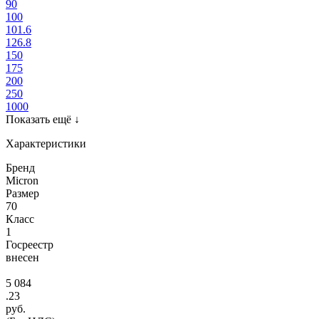
90
100
101.6
126.8
150
175
200
250
1000
Показать ещё
↓
Характеристики
Бренд
Micron
Размер
70
Класс
1
Госреестр
внесен
5 084
.23
руб.