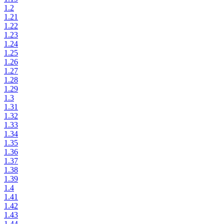
1.2
1.21
1.22
1.23
1.24
1.25
1.26
1.27
1.28
1.29
1.3
1.31
1.32
1.33
1.34
1.35
1.36
1.37
1.38
1.39
1.4
1.41
1.42
1.43
1.44