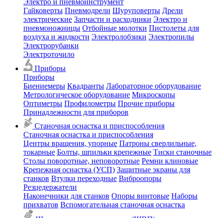
Электро и пневмоинструмент
Гайковерты
Пневмодрели
Шуруповерты
Дрели
электрические
Запчасти и расходники
Электро и
пневмоножницы
Отбойные молотки
Пистолеты для
воздуха и жидкости
Электролобзики
Электропилы
Электрорубанки
Электроточило
Приборы
Приборы
Биениемеры
Квадранты
Лабораторное оборудование
Метрологическое оборудование
Микроскопы
Оптиметры
Профилометры
Прочие приборы
Принадлежности для приборов
Станочная оснастка и приспособления
Станочная оснастка и приспособления
Центры вращения, упорные
Патроны сверлильные,
токарные
Болты, шпильки крепежные
Тиски станочные
Столы поворотные, неповоротные
Ремни клиновые
Крепежная оснастка (УСП)
Защитные экраны для
станков
Втулки переходные
Виброопоры
Резцедержатели
Наконечники для станков
Опоры винтовые
Наборы
прихватов
Вспомогательная станочная оснастка