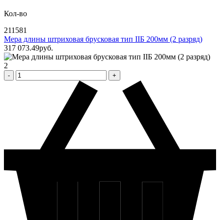
Кол-во
211581
Мера длины штриховая брусковая тип IIБ 200мм (2 разряд)
317 073
.49
pуб.
2