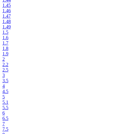
1.45
1.46
1.47
1.48
1.49
1.5
1.6
1.7
1.8
1.9
2
2.2
2.5
3
3.5
4
4.5
5
5.1
5.5
6
6.5
7
7.5