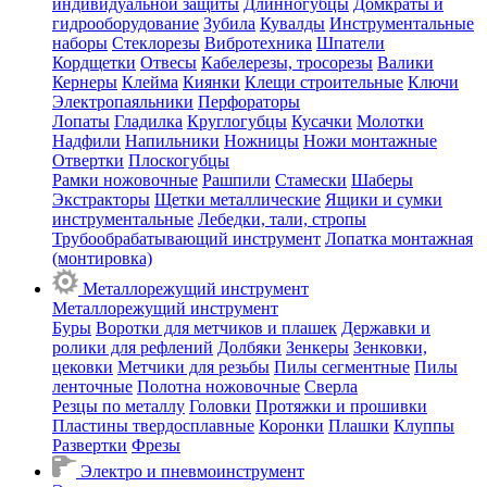
индивидуальной защиты
Длинногубцы
Домкраты и
гидрооборудование
Зубила
Кувалды
Инструментальные
наборы
Стеклорезы
Вибротехника
Шпатели
Кордщетки
Отвесы
Кабелерезы, тросорезы
Валики
Кернеры
Клейма
Киянки
Клещи строительные
Ключи
Электропаяльники
Перфораторы
Лопаты
Гладилка
Круглогубцы
Кусачки
Молотки
Надфили
Напильники
Ножницы
Ножи монтажные
Отвертки
Плоскогубцы
Рамки ножовочные
Рашпили
Стамески
Шаберы
Экстракторы
Щетки металлические
Ящики и сумки
инструментальные
Лебедки, тали, стропы
Трубообрабатывающий инструмент
Лопатка монтажная
(монтировка)
Металлорежущий инструмент
Металлорежущий инструмент
Буры
Воротки для метчиков и плашек
Державки и
ролики для рефлений
Долбяки
Зенкеры
Зенковки,
цековки
Метчики для резьбы
Пилы сегментные
Пилы
ленточные
Полотна ножовочные
Сверла
Резцы по металлу
Головки
Протяжки и прошивки
Пластины твердосплавные
Коронки
Плашки
Клуппы
Развертки
Фрезы
Электро и пневмоинструмент