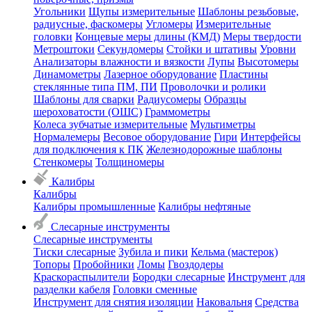
Угольники
Щупы измерительные
Шаблоны резьбовые,
радиусные, фаскомеры
Угломеры
Измерительные
головки
Концевые меры длины (КМД)
Меры твердости
Метроштоки
Секундомеры
Стойки и штативы
Уровни
Анализаторы влажности и вязкости
Лупы
Высотомеры
Динамометры
Лазерное оборудование
Пластины
стеклянные типа ПМ, ПИ
Проволочки и ролики
Шаблоны для сварки
Радиусомеры
Образцы
шероховатости (ОШС)
Граммометры
Колеса зубчатые измерительные
Мультиметры
Нормалемеры
Весовое оборудование
Гири
Интерфейсы
для подключения к ПК
Железнодорожные шаблоны
Стенкомеры
Толщиномеры
Калибры
Калибры
Калибры промышленные
Калибры нефтяные
Слесарные инструменты
Слесарные инструменты
Тиски слесарные
Зубила и пики
Кельма (мастерок)
Топоры
Пробойники
Ломы
Гвоздодеры
Краскораспылители
Бородки слесарные
Инструмент для
разделки кабеля
Головки сменные
Инструмент для снятия изоляции
Наковальня
Средства