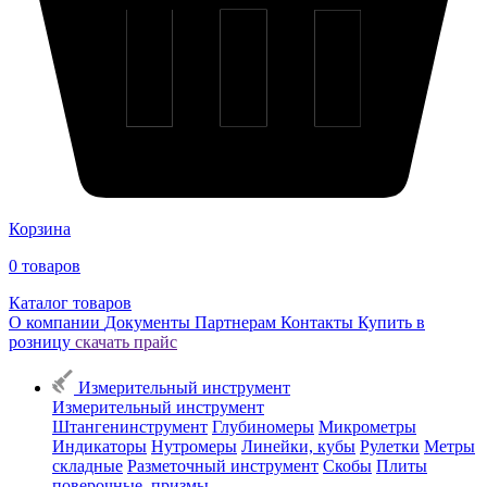
Корзина
0
товаров
Каталог товаров
О компании
Документы
Партнерам
Контакты
Купить в
розницу
скачать прайс
Измерительный инструмент
Измерительный инструмент
Штангенинструмент
Глубиномеры
Микрометры
Индикаторы
Нутромеры
Линейки, кубы
Рулетки
Метры
складные
Разметочный инструмент
Скобы
Плиты
поверочные, призмы