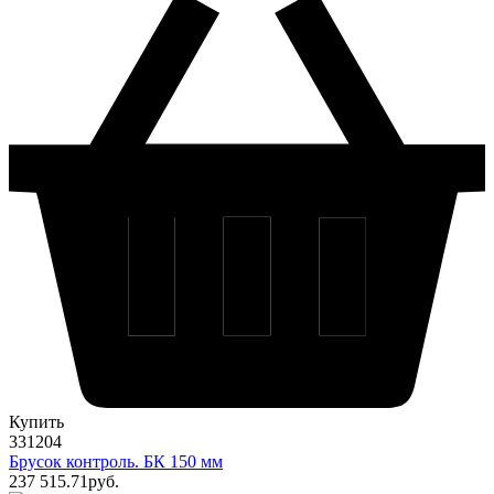
Купить
331204
Брусок контроль. БК 150 мм
237 515
.71
pуб.