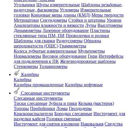
Угольники
Щупы измерительные
Шаблоны резьбовые,
радиусные, фаскомеры
Угломеры
Измерительные
головки
Концевые меры длины (КМД)
Меры твердости
Метроштоки
Секундомеры
Стойки и штативы
Уровни
Анализаторы влажности и вязкости
Лупы
Высотомеры
Динамометры
Лазерное оборудование
Пластины
стеклянные типа ПМ, ПИ
Проволочки и ролики
Шаблоны для сварки
Радиусомеры
Образцы
шероховатости (ОШС)
Граммометры
Колеса зубчатые измерительные
Мультиметры
Нормалемеры
Весовое оборудование
Гири
Интерфейсы
для подключения к ПК
Железнодорожные шаблоны
Стенкомеры
Толщиномеры
Калибры
Калибры
Калибры промышленные
Калибры нефтяные
Слесарные инструменты
Слесарные инструменты
Тиски слесарные
Зубила и пики
Кельма (мастерок)
Топоры
Пробойники
Ломы
Гвоздодеры
Краскораспылители
Бородки слесарные
Инструмент для
разделки кабеля
Головки сменные
Инструмент для снятия изоляции
Наковальня
Средства