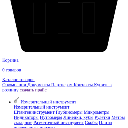
Корзина
0
товаров
Каталог товаров
О компании
Документы
Партнерам
Контакты
Купить в
розницу
скачать прайс
Измерительный инструмент
Измерительный инструмент
Штангенинструмент
Глубиномеры
Микрометры
Индикаторы
Нутромеры
Линейки, кубы
Рулетки
Метры
складные
Разметочный инструмент
Скобы
Плиты
поверочные, призмы