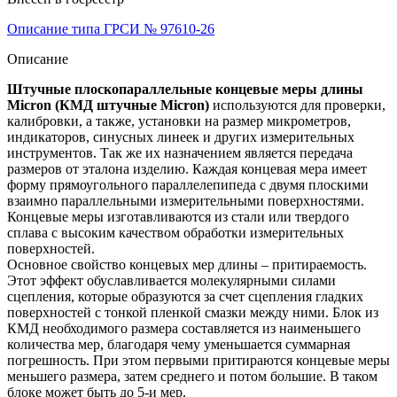
Описание типа ГРСИ № 97610-26
Описание
Штучные плоскопараллельные концевые меры длины
Micron (КМД штучные Micron)
используются для проверки,
калибровки, а также, установки на размер микрометров,
индикаторов, синусных линеек и других измерительных
инструментов. Так же их назначением является передача
размеров от эталона изделию. Каждая концевая мера имеет
форму прямоугольного параллелепипеда с двумя плоскими
взаимно параллельными измерительными поверхностями.
Концевые меры изготавливаются из стали или твердого
сплава с высоким качеством обработки измерительных
поверхностей.
Основное свойство концевых мер длины – притираемость.
Этот эффект обуславливается молекулярными силами
сцепления, которые образуются за счет сцепления гладких
поверхностей с тонкой пленкой смазки между ними. Блок из
КМД необходимого размера составляется из наименьшего
количества мер, благодаря чему уменьшается суммарная
погрешность. При этом первыми притираются концевые меры
меньшего размера, затем среднего и потом большие. В таком
блоке может быть до 5-и мер.