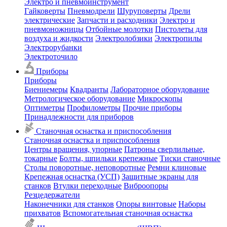
Электро и пневмоинструмент
Гайковерты
Пневмодрели
Шуруповерты
Дрели
электрические
Запчасти и расходники
Электро и
пневмоножницы
Отбойные молотки
Пистолеты для
воздуха и жидкости
Электролобзики
Электропилы
Электрорубанки
Электроточило
Приборы
Приборы
Биениемеры
Квадранты
Лабораторное оборудование
Метрологическое оборудование
Микроскопы
Оптиметры
Профилометры
Прочие приборы
Принадлежности для приборов
Станочная оснастка и приспособления
Станочная оснастка и приспособления
Центры вращения, упорные
Патроны сверлильные,
токарные
Болты, шпильки крепежные
Тиски станочные
Столы поворотные, неповоротные
Ремни клиновые
Крепежная оснастка (УСП)
Защитные экраны для
станков
Втулки переходные
Виброопоры
Резцедержатели
Наконечники для станков
Опоры винтовые
Наборы
прихватов
Вспомогательная станочная оснастка