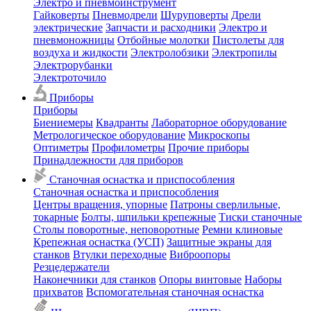
Электро и пневмоинструмент
Гайковерты
Пневмодрели
Шуруповерты
Дрели
электрические
Запчасти и расходники
Электро и
пневмоножницы
Отбойные молотки
Пистолеты для
воздуха и жидкости
Электролобзики
Электропилы
Электрорубанки
Электроточило
Приборы
Приборы
Биениемеры
Квадранты
Лабораторное оборудование
Метрологическое оборудование
Микроскопы
Оптиметры
Профилометры
Прочие приборы
Принадлежности для приборов
Станочная оснастка и приспособления
Станочная оснастка и приспособления
Центры вращения, упорные
Патроны сверлильные,
токарные
Болты, шпильки крепежные
Тиски станочные
Столы поворотные, неповоротные
Ремни клиновые
Крепежная оснастка (УСП)
Защитные экраны для
станков
Втулки переходные
Виброопоры
Резцедержатели
Наконечники для станков
Опоры винтовые
Наборы
прихватов
Вспомогательная станочная оснастка