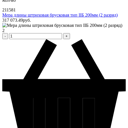
Кол-во
211581
Мера длины штриховая брусковая тип IIБ 200мм (2 разряд)
317 073
.49
pуб.
2