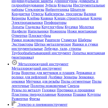
индивидуальной защиты
Длинногубцы
Домкраты и
гидрооборудование
Зубила
Кувалды
Инструментальные
наборы
Стеклорезы
Вибротехника
Шпатели
Кордщетки
Отвесы
Кабелерезы, тросорезы
Валики
Кернеры
Клейма
Киянки
Клещи строительные
Ключи
Электропаяльники
Перфораторы
Лопаты
Гладилка
Круглогубцы
Кусачки
Молотки
Надфили
Напильники
Ножницы
Ножи монтажные
Отвертки
Плоскогубцы
Рамки ножовочные
Рашпили
Стамески
Шаберы
Экстракторы
Щетки металлические
Ящики и сумки
инструментальные
Лебедки, тали, стропы
Трубообрабатывающий инструмент
Лопатка монтажная
(монтировка)
Металлорежущий инструмент
Металлорежущий инструмент
Буры
Воротки для метчиков и плашек
Державки и
ролики для рефлений
Долбяки
Зенкеры
Зенковки,
цековки
Метчики для резьбы
Пилы сегментные
Пилы
ленточные
Полотна ножовочные
Сверла
Резцы по металлу
Головки
Протяжки и прошивки
Пластины твердосплавные
Коронки
Плашки
Клуппы
Развертки
Фрезы
Электро и пневмоинструмент