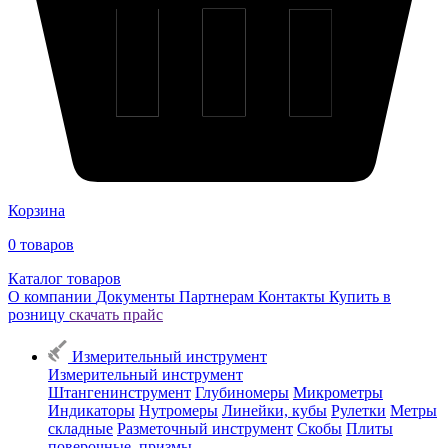
Корзина
0
товаров
Каталог товаров
О компании
Документы
Партнерам
Контакты
Купить в
розницу
скачать прайс
Измерительный инструмент
Измерительный инструмент
Штангенинструмент
Глубиномеры
Микрометры
Индикаторы
Нутромеры
Линейки, кубы
Рулетки
Метры
складные
Разметочный инструмент
Скобы
Плиты
поверочные, призмы