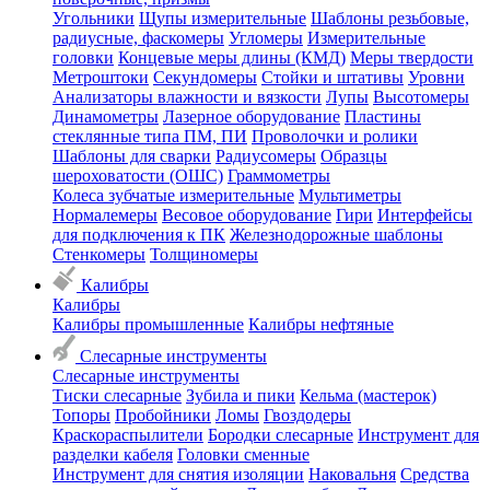
Угольники
Щупы измерительные
Шаблоны резьбовые,
радиусные, фаскомеры
Угломеры
Измерительные
головки
Концевые меры длины (КМД)
Меры твердости
Метроштоки
Секундомеры
Стойки и штативы
Уровни
Анализаторы влажности и вязкости
Лупы
Высотомеры
Динамометры
Лазерное оборудование
Пластины
стеклянные типа ПМ, ПИ
Проволочки и ролики
Шаблоны для сварки
Радиусомеры
Образцы
шероховатости (ОШС)
Граммометры
Колеса зубчатые измерительные
Мультиметры
Нормалемеры
Весовое оборудование
Гири
Интерфейсы
для подключения к ПК
Железнодорожные шаблоны
Стенкомеры
Толщиномеры
Калибры
Калибры
Калибры промышленные
Калибры нефтяные
Слесарные инструменты
Слесарные инструменты
Тиски слесарные
Зубила и пики
Кельма (мастерок)
Топоры
Пробойники
Ломы
Гвоздодеры
Краскораспылители
Бородки слесарные
Инструмент для
разделки кабеля
Головки сменные
Инструмент для снятия изоляции
Наковальня
Средства