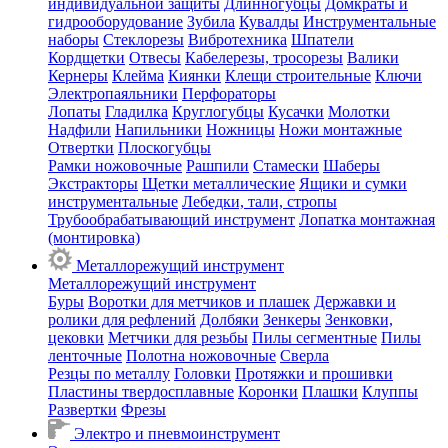
индивидуальной защиты
Длинногубцы
Домкраты и
гидрооборудование
Зубила
Кувалды
Инструментальные
наборы
Стеклорезы
Вибротехника
Шпатели
Кордщетки
Отвесы
Кабелерезы, тросорезы
Валики
Кернеры
Клейма
Киянки
Клещи строительные
Ключи
Электропаяльники
Перфораторы
Лопаты
Гладилка
Круглогубцы
Кусачки
Молотки
Надфили
Напильники
Ножницы
Ножи монтажные
Отвертки
Плоскогубцы
Рамки ножовочные
Рашпили
Стамески
Шаберы
Экстракторы
Щетки металлические
Ящики и сумки
инструментальные
Лебедки, тали, стропы
Трубообрабатывающий инструмент
Лопатка монтажная
(монтировка)
Металлорежущий инструмент
Металлорежущий инструмент
Буры
Воротки для метчиков и плашек
Державки и
ролики для рефлений
Долбяки
Зенкеры
Зенковки,
цековки
Метчики для резьбы
Пилы сегментные
Пилы
ленточные
Полотна ножовочные
Сверла
Резцы по металлу
Головки
Протяжки и прошивки
Пластины твердосплавные
Коронки
Плашки
Клуппы
Развертки
Фрезы
Электро и пневмоинструмент