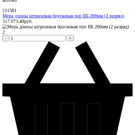
Кол-во
211581
Мера длины штриховая брусковая тип IIБ 200мм (2 разряд)
317 073
.49
pуб.
2