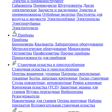
Электро и пневмоинструмент
Гайковерты
Пневмодрели
Шуруповерты
Дрели
электрические
Запчасти и расходники
Электро и
пневмоножницы
Отбойные молотки
Пистолеты для
воздуха и жидкости
Электролобзики
Электропилы
Электрорубанки
Электроточило
Приборы
Приборы
Биениемеры
Квадранты
Лабораторное оборудование
Метрологическое оборудование
Микроскопы
Оптиметры
Профилометры
Прочие приборы
Принадлежности для приборов
Станочная оснастка и приспособления
Станочная оснастка и приспособления
Центры вращения, упорные
Патроны сверлильные,
токарные
Болты, шпильки крепежные
Тиски станочные
Столы поворотные, неповоротные
Ремни клиновые
Крепежная оснастка (УСП)
Защитные экраны для
станков
Втулки переходные
Виброопоры
Резцедержатели
Наконечники для станков
Опоры винтовые
Наборы
прихватов
Вспомогательная станочная оснастка