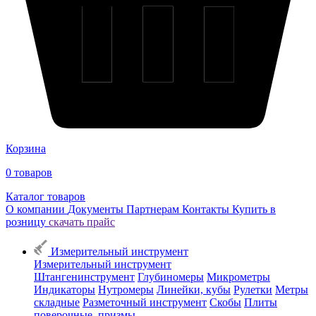
Корзина
0
товаров
Каталог товаров
О компании
Документы
Партнерам
Контакты
Купить в
розницу
скачать прайс
Измерительный инструмент
Измерительный инструмент
Штангенинструмент
Глубиномеры
Микрометры
Индикаторы
Нутромеры
Линейки, кубы
Рулетки
Метры
складные
Разметочный инструмент
Скобы
Плиты
поверочные, призмы