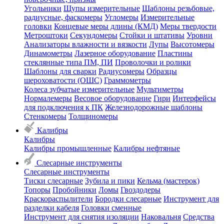
Угольники
Щупы измерительные
Шаблоны резьбовые,
радиусные, фаскомеры
Угломеры
Измерительные
головки
Концевые меры длины (КМД)
Меры твердости
Метроштоки
Секундомеры
Стойки и штативы
Уровни
Анализаторы влажности и вязкости
Лупы
Высотомеры
Динамометры
Лазерное оборудование
Пластины
стеклянные типа ПМ, ПИ
Проволочки и ролики
Шаблоны для сварки
Радиусомеры
Образцы
шероховатости (ОШС)
Граммометры
Колеса зубчатые измерительные
Мультиметры
Нормалемеры
Весовое оборудование
Гири
Интерфейсы
для подключения к ПК
Железнодорожные шаблоны
Стенкомеры
Толщиномеры
Калибры
Калибры
Калибры промышленные
Калибры нефтяные
Слесарные инструменты
Слесарные инструменты
Тиски слесарные
Зубила и пики
Кельма (мастерок)
Топоры
Пробойники
Ломы
Гвоздодеры
Краскораспылители
Бородки слесарные
Инструмент для
разделки кабеля
Головки сменные
Инструмент для снятия изоляции
Наковальня
Средства