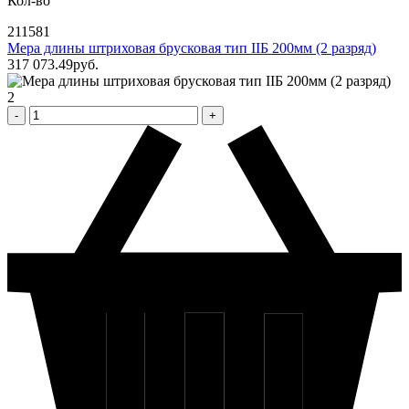
Кол-во
211581
Мера длины штриховая брусковая тип IIБ 200мм (2 разряд)
317 073
.49
pуб.
2