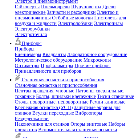
Электро и пневмоинструмент
Гайковерты
Пневмодрели
Шуруповерты
Дрели
электрические
Запчасти и расходники
Электро и
пневмоножницы
Отбойные молотки
Пистолеты для
воздуха и жидкости
Электролобзики
Электропилы
Электрорубанки
Электроточило
Приборы
Приборы
Биениемеры
Квадранты
Лабораторное оборудование
Метрологическое оборудование
Микроскопы
Оптиметры
Профилометры
Прочие приборы
Принадлежности для приборов
Станочная оснастка и приспособления
Станочная оснастка и приспособления
Центры вращения, упорные
Патроны сверлильные,
токарные
Болты, шпильки крепежные
Тиски станочные
Столы поворотные, неповоротные
Ремни клиновые
Крепежная оснастка (УСП)
Защитные экраны для
станков
Втулки переходные
Виброопоры
Резцедержатели
Наконечники для станков
Опоры винтовые
Наборы
прихватов
Вспомогательная станочная оснастка