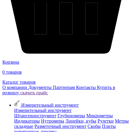
Корзина
0
товаров
Каталог товаров
О компании
Документы
Партнерам
Контакты
Купить в
розницу
скачать прайс
Измерительный инструмент
Измерительный инструмент
Штангенинструмент
Глубиномеры
Микрометры
Индикаторы
Нутромеры
Линейки, кубы
Рулетки
Метры
складные
Разметочный инструмент
Скобы
Плиты
поверочные, призмы