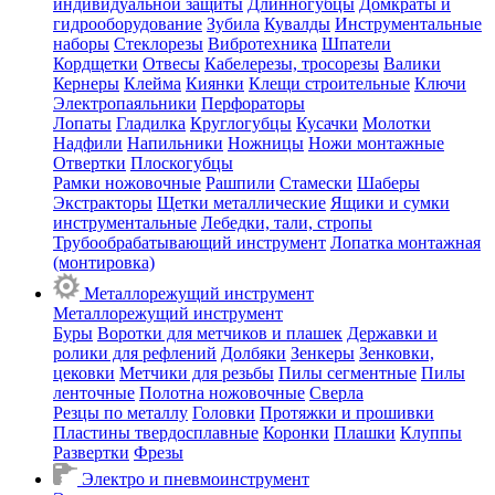
индивидуальной защиты
Длинногубцы
Домкраты и
гидрооборудование
Зубила
Кувалды
Инструментальные
наборы
Стеклорезы
Вибротехника
Шпатели
Кордщетки
Отвесы
Кабелерезы, тросорезы
Валики
Кернеры
Клейма
Киянки
Клещи строительные
Ключи
Электропаяльники
Перфораторы
Лопаты
Гладилка
Круглогубцы
Кусачки
Молотки
Надфили
Напильники
Ножницы
Ножи монтажные
Отвертки
Плоскогубцы
Рамки ножовочные
Рашпили
Стамески
Шаберы
Экстракторы
Щетки металлические
Ящики и сумки
инструментальные
Лебедки, тали, стропы
Трубообрабатывающий инструмент
Лопатка монтажная
(монтировка)
Металлорежущий инструмент
Металлорежущий инструмент
Буры
Воротки для метчиков и плашек
Державки и
ролики для рефлений
Долбяки
Зенкеры
Зенковки,
цековки
Метчики для резьбы
Пилы сегментные
Пилы
ленточные
Полотна ножовочные
Сверла
Резцы по металлу
Головки
Протяжки и прошивки
Пластины твердосплавные
Коронки
Плашки
Клуппы
Развертки
Фрезы
Электро и пневмоинструмент